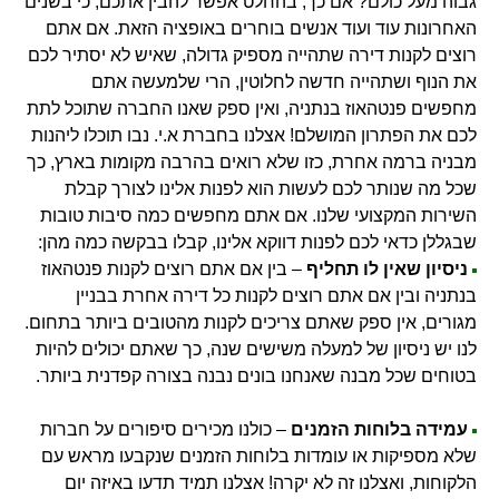
גבוה מעל כולם? אם כך, בהחלט אפשר להבין אתכם, כי בשנים
האחרונות עוד ועוד אנשים בוחרים באופציה הזאת. אם אתם
רוצים לקנות דירה שתהייה מספיק גדולה, שאיש לא יסתיר לכם
את הנוף ושתהייה חדשה לחלוטין, הרי שלמעשה אתם
מחפשים פנטהאוז בנתניה, ואין ספק שאנו החברה שתוכל לתת
לכם את הפתרון המושלם! אצלנו בחברת א.י. נבו תוכלו ליהנות
מבניה ברמה אחרת, כזו שלא רואים בהרבה מקומות בארץ, כך
שכל מה שנותר לכם לעשות הוא לפנות אלינו לצורך קבלת
השירות המקצועי שלנו. אם אתם מחפשים כמה סיבות טובות
שבגללן כדאי לכם לפנות דווקא אלינו, קבלו בבקשה כמה מהן:
ניסיון שאין לו תחליף
– בין אם אתם רוצים לקנות פנטהאוז
בנתניה ובין אם אתם רוצים לקנות כל דירה אחרת בבניין
מגורים, אין ספק שאתם צריכים לקנות מהטובים ביותר בתחום.
לנו יש ניסיון של למעלה משישים שנה, כך שאתם יכולים להיות
בטוחים שכל מבנה שאנחנו בונים נבנה בצורה קפדנית ביותר.
עמידה בלוחות הזמנים
– כולנו מכירים סיפורים על חברות
שלא מספיקות או עומדות בלוחות הזמנים שנקבעו מראש עם
הלקוחות, ואצלנו זה לא יקרה! אצלנו תמיד תדעו באיזה יום