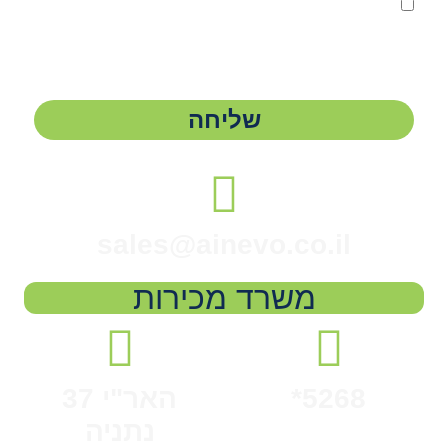
אני מאשר.ת את העברת הפרטים ואת השימוש בהם, כדי
ליצור עמי קשר באמצעות דוא"ל, טלפון או ווצאפ. העברת
הפרטים היא מרצוני החופשי ועל מסירת הפרטים והשימוש
במידע תחול
מדיניות הפרטיות של האתר
.
שליחה
sales@ainevo.co.il
משרד מכירות
5268*
האר"י 37
נתניה