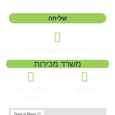
הפרטים היא מרצוני החופשי ועל מסירת הפרטים והשימוש
במידע תחול
מדיניות הפרטיות של האתר
.
שליחה
sales@ainevo.co.il
משרד מכירות
5268*
האר"י 37
נתניה