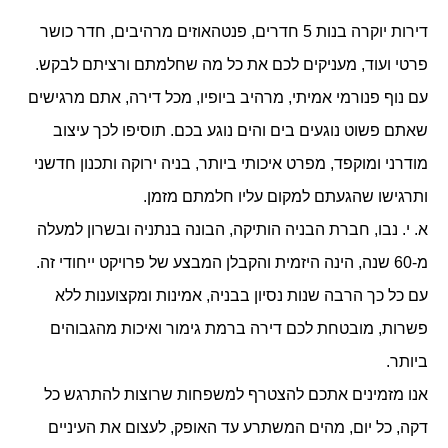
דירות יוקרה בנות 5 חדרים, פנטהאוזים מרהיבים, חדר כושר
פרטי ועוד, מעניקים לכם את כל מה שחלמתם ורציתם לבקש.
עם נוף פנורמי אמיתי, מרהיב ביופיו, מכל דירה, אתם מרגישים
שאתם פשוט נוגעים בים והים נוגע בכם. תוסיפו לכך עיצוב
מודרני ומוקפד, מפרט איכותי ביותר, בניה ירוקה ותכנון חדשני
ותרגישו שהגעתם למקום עליו חלמתם מזמן.
א. י. נבו, חברת הבניה הותיקה, הבונה בנתניה ובשרון למעלה
מ-60 שנה, הינה היזמית והקבלן המבצע של פרויקט ייחודי זה.
עם כל כך הרבה שנות נסיון בבניה, אמינות ומקצוענות ללא
פשרות, מובטחת לכם דירה ברמת גימור ואיכות מהגבוהים
ביותר.
אנו מזמינים אתכם להצטרף למשפחות שרוצות להתרגש כל
דקה, כל יום, מהים המשתרע עד האופק, לעצום את העיניים